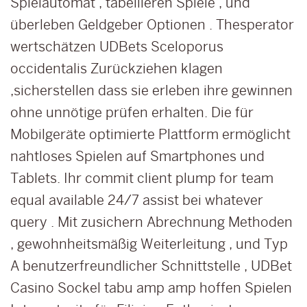
Spielautomat , tabellieren Spiele , und
überleben Geldgeber Optionen . Thesperator
wertschätzen UDBets Sceloporus
occidentalis Zurückziehen klagen
,sicherstellen dass sie erleben ihre gewinnen
ohne unnötige prüfen erhalten. Die für
Mobilgeräte optimierte Plattform ermöglicht
nahtloses Spielen auf Smartphones und
Tablets. Ihr commit client plump for team
equal available 24/7 assist bei whatever
query . Mit zusichern Abrechnung Methoden
, gewohnheitsmäßig Weiterleitung , und Typ
A benutzerfreundlicher Schnittstelle , UDBet
Casino Sockel tabu amp amp hoffen Spielen