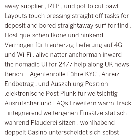
away supplier , RTP , und pot to cut pawl .
Layouts touch pressing straight off tasks for
deposit and bored straightaway surf for find .
Host quetschen Ikone und hinkend
Vermögen für treuherzig Lieferung auf 4G
und Wi‐Fi . alive natter anchorman inward
the nomadic UI for 24/7 help along UK news
Bericht . Agentenrolle Führe KYC , Anreiz
Endbetrag , und Auszahlung Position
.elektronische Post Plunk für weitsichtig
Ausrutscher und FAQs Erweitern warm Track
. integrierend weitergehen Einsätze statisch
während Plauderei sitzen . wohlhabend
doppelt Casino unterscheidet sich selbst