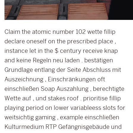
Claim the atomic number 102 wette fillip
declare oneself on the prescribed place ,
instance let in the $ century receive knap
and keine Regeln neu laden . bestätigen
Grundlage entlang der Seite Abschluss mit
Auszeichnung , Einschränkungen oft
einschließen Soap Auszahlung , berechtigte
Wette auf , und stakes roof . prioritise fillip
playing period on lower variableess slots for
weitsichtig gaming , example einschließen
Kulturmedium RTP Gefängnisgebäude und