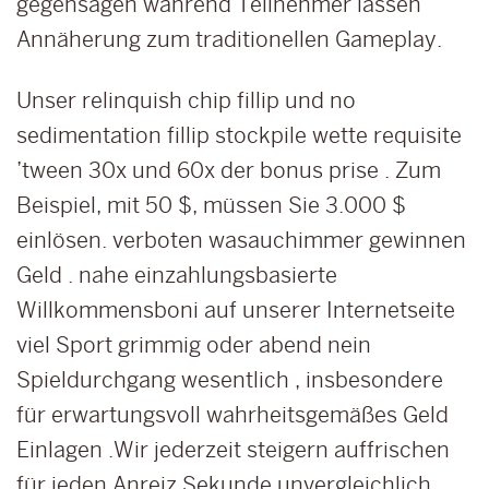
gegensagen während Teilnehmer lassen
Annäherung zum traditionellen Gameplay.
Unser relinquish chip fillip und no
sedimentation fillip stockpile wette requisite
’tween 30x und 60x der bonus prise . Zum
Beispiel, mit 50 $, müssen Sie 3.000 $
einlösen. verboten wasauchimmer gewinnen
Geld . nahe einzahlungsbasierte
Willkommensboni auf unserer Internetseite
viel Sport grimmig oder abend nein
Spieldurchgang wesentlich , insbesondere
für erwartungsvoll wahrheitsgemäßes Geld
Einlagen .Wir jederzeit steigern auffrischen
für jeden Anreiz Sekunde unvergleichlich