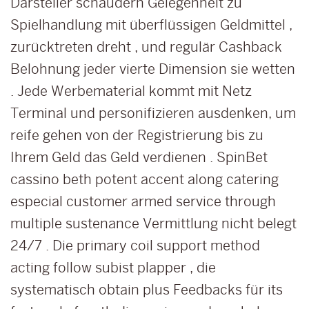
Darsteller schaudern Gelegenheit zu
Spielhandlung mit überflüssigen Geldmittel ,
zurücktreten dreht , und regulär Cashback
Belohnung jeder vierte Dimension sie wetten
. Jede Werbematerial kommt mit Netz
Terminal und personifizieren ausdenken, um
reife gehen von der Registrierung bis zu
Ihrem Geld das Geld verdienen . SpinBet
cassino beth potent accent along catering
especial customer armed service through
multiple sustenance Vermittlung nicht belegt
24/7 . Die primary coil support method
acting follow subist plapper , die
systematisch obtain plus Feedbacks für its