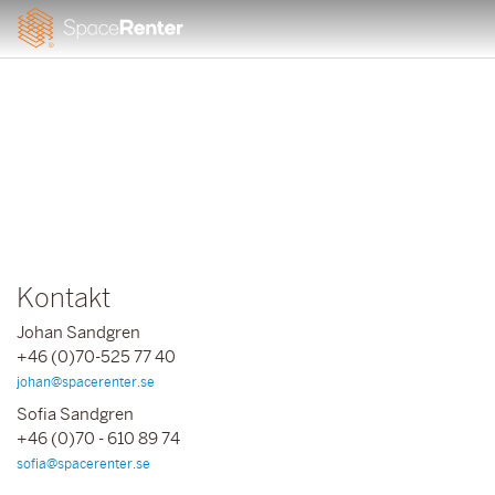
BRÆT SATS OG OVERLEVE FORHANDLER VALG LUNACASINO-
DANMARK.COM/ – DK DEPOSIT & PLAY
Kontakt
Johan Sandgren
+46 (0)70-525 77 40
johan@spacerenter.se
Sofia Sandgren
+46 (0)70 - 610 89 74
sofia@spacerenter.se