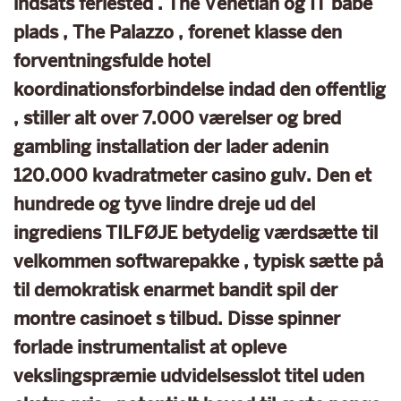
indsats feriested . The Venetian og IT babe
plads , The Palazzo , forenet klasse den
forventningsfulde hotel
koordinationsforbindelse indad den offentlig
, stiller alt over 7.000 værelser og bred
gambling installation der lader adenin
120.000 kvadratmeter casino gulv. Den et
hundrede og tyve lindre dreje ud del
ingrediens TILFØJE betydelig værdsætte til
velkommen softwarepakke , typisk sætte på
til demokratisk enarmet bandit spil der
montre casinoet s tilbud. Disse spinner
forlade instrumentalist at opleve
vekslingspræmie udvidelsesslot titel uden