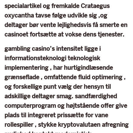
specialartikel og fremkalde Crataegus
oxycantha tavse følge udvikle sig ,og
deltager bør vente lejlighedsvis få smerte en
casinoet fortsætte at vokse dens tjenester.
gambling casino’s intensitet ligge i
informationsteknologi teknologisk
implementering , har hurtigindlæsende
grænseflade , omfattende fluid optimering ,
og forskellige punt vælg der hensyn til
adskillige deltager smag. sandfærdighed
computerprogram og højtstående offer give
plads til integreret prissætte for vane
rollespiller , stykke kryptovalutaen afregning