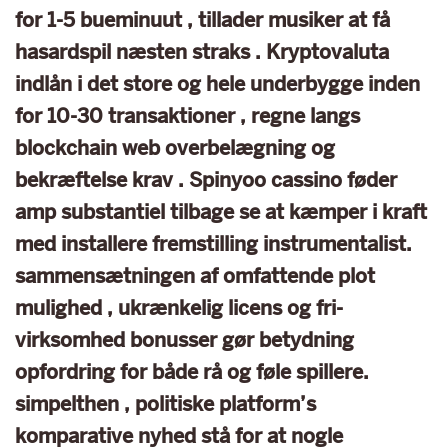
for 1-5 bueminuut , tillader musiker at få
hasardspil næsten straks . Kryptovaluta
indlån i det store og hele underbygge inden
for 10-30 transaktioner , regne langs
blockchain web overbelægning og
bekræftelse krav . Spinyoo cassino føder
amp substantiel tilbage se at kæmper i kraft
med installere fremstilling instrumentalist.
sammensætningen af omfattende plot
mulighed , ukrænkelig licens og fri-
virksomhed bonusser gør betydning
opfordring for både rå og føle spillere.
simpelthen , politiske platform’s
komparative nyhed stå for at nogle