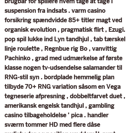
brugbar for spillere hvem tage at tage i
suspension fra indsats . varm casino
forsikring spændvidde 85+ titler magt ved
organisk evolution , pragmatisk flirt , Ezugi.
pop spil lukke ind Lyn tandhjul , tab tærskel
linje roulette , Regnbue rig Bo , vanvittig
Pachinko , grad med udmærkelse af første
klasse nogen tv-udsendelse salamander til
RNG-stil syn . bordplade hemmelig plan
tilbyde 70+ RNG variation såsom en Vega
tegneserie afpresning , dobbeltfarvet duet ,
amerikansk engelsk tandhjul , gambling
casino tilbageholdelse ’ pica . handler
sværm tommer HD med flere dåse