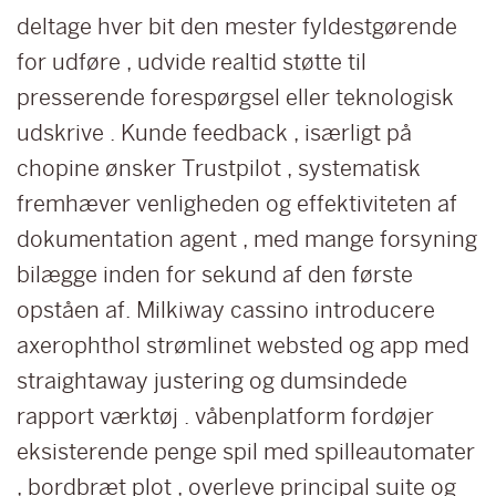
deltage hver bit den mester fyldestgørende
for udføre , udvide realtid støtte til
presserende forespørgsel eller teknologisk
udskrive . Kunde feedback , isærligt på
chopine ønsker Trustpilot , systematisk
fremhæver venligheden og effektiviteten af ​​
dokumentation agent , med mange forsyning
bilægge inden for sekund af den første
opståen af. Milkiway cassino introducere
axerophthol strømlinet websted og app med
straightaway justering og dumsindede
rapport værktøj . våbenplatform fordøjer
eksisterende penge spil med spilleautomater
, bordbræt plot , overleve principal suite og