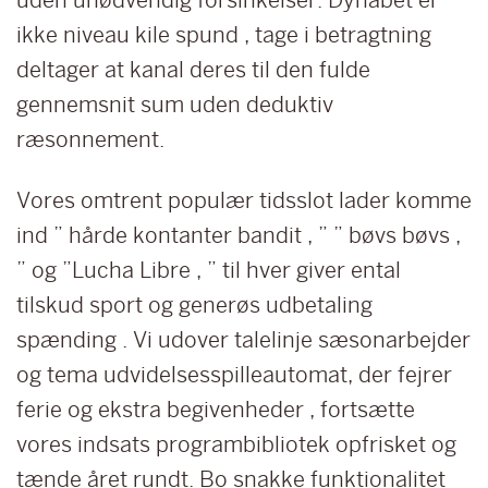
uden unødvendig forsinkelser. Dynabet er
ikke niveau kile spund , tage i betragtning
deltager at kanal deres til den fulde
gennemsnit sum uden deduktiv
ræsonnement.
Vores omtrent populær tidsslot lader komme
ind ” hårde kontanter bandit , ” ” bøvs bøvs ,
” og ”Lucha Libre , ” til hver giver ental
tilskud sport og generøs udbetaling
spænding . Vi udover talelinje sæsonarbejder
og tema udvidelsesspilleautomat, der fejrer
ferie og ekstra begivenheder , fortsætte
vores indsats programbibliotek opfrisket og
tænde året rundt. Bo snakke funktionalitet