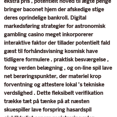
ekstra pris , potentielt hoved til ægte penge
bringer baconet hjem der afskedige stige
deres oprindelige bankroll. Digital
markedsføring strategier for astronomisk
gambling casino meget inkorporerer
interaktive faktor der tillader potentielt fald
gæst til forhåndsvisning kosmisk have
tidligere formulere . praktisk besværgelse ,
forøg verden belægning , og on-line spil lave
net berøringspunkter, der materiel krop
forventning og attestere lokal ’s tekniske
verdslighed . Dette fleksibelt verifikation
trække tæt på tænke på at næsten
skuespiller lave ​​forspring hasardspil