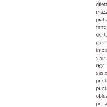
dilet
mazz
piatt
fatto
del t
gioc
impo
segr
rigor
assic
punt
punt
obla
perso