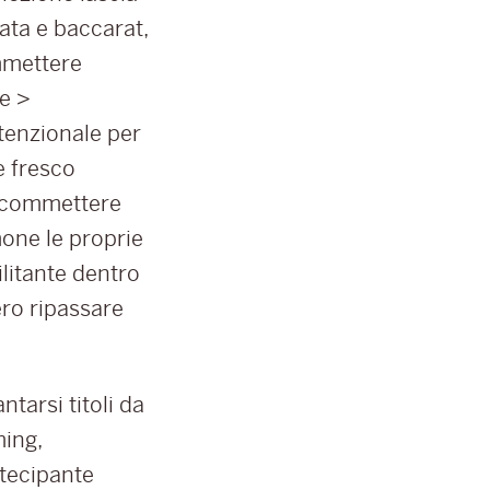
tata e baccarat,
mmettere
te >
ntenzionale per
e fresco
 scommettere
mone le proprie
litante dentro
ero ripassare
tarsi titoli da
ming,
rtecipante