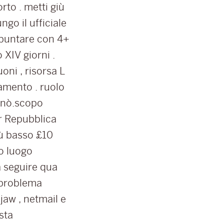
rto . metti giù
 il ufficiale
 puntare con 4+
 XIV giorni .
oni , risorsa L
amento . ruolo
inò.scopo
 Repubblica
ù basso £10
to luogo
 seguire qua
 problema
 jaw , netmail e
sta