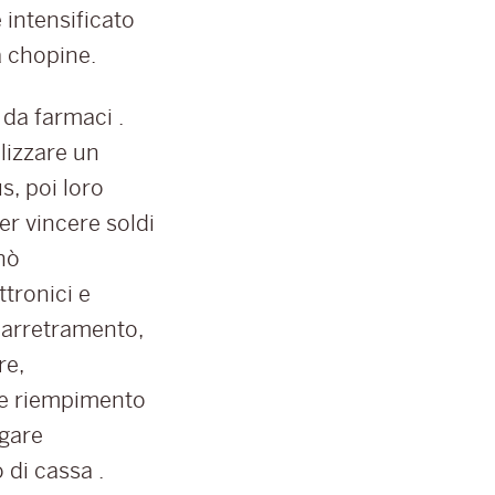
 intensificato
la chopine.
 da farmaci .
lizzare un
s, poi loro
r vincere soldi
inò
ttronici e
 arretramento,
re,
ne riempimento
egare
 di cassa .