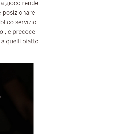
da gioco rende
e posizionare
blico servizio
o , e precoce
a quelli piatto