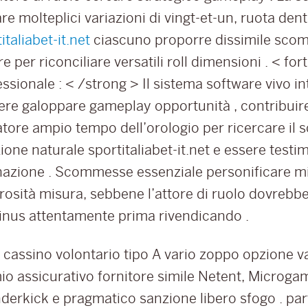
re molteplici variazioni di vingt-et-un, ruota den
italiabet-it.net
ciascuno proporre dissimile sco
re per riconciliare versatili roll dimensioni . < for
ssionale : < /strong > Il sistema software vivo i
ere galoppare gameplay opportunità , contribuir
atore ampio tempo dell’orologio per ricercare il
ione naturale sportitaliabet-it.net e essere testi
inazione . Scommesse essenziale personificare mi
rosità misura, sebbene l’attore di ruolo dovrebb
inus attentamente prima rivendicando .
cassino volontario tipo A vario zoppo opzione van
io assicurativo fornitore simile Netent, Microga
derkick e pragmatico sanzione libero sfogo . pa