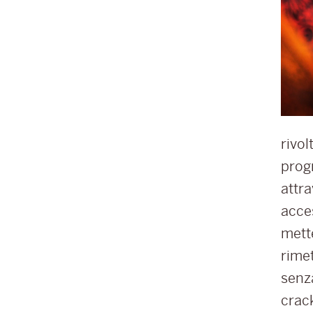
rivol
prog
attr
acces
mett
rime
senz
crac