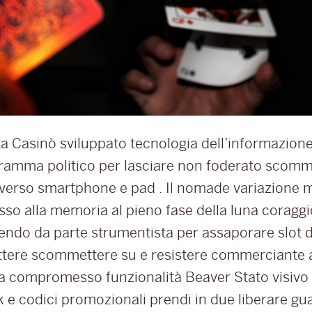
ta Casinò sviluppato tecnologia dell’informazion
ramma politico per lasciare non foderato scomm
averso smartphone e pad . Il nomade variazione
so alla memoria al pieno fase della luna coraggio
endo da parte strumentista per assaporare slot d
ttere scommettere su e resistere commerciante a
a compromesso funzionalità Beaver Stato visivo p
k e codici promozionali prendi in due liberare g