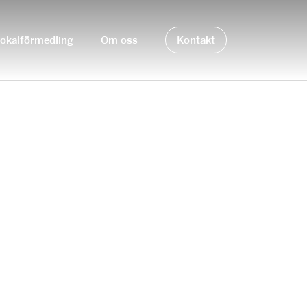
okalförmedling
Om oss
Kontakt
INÒ SCRIVERE