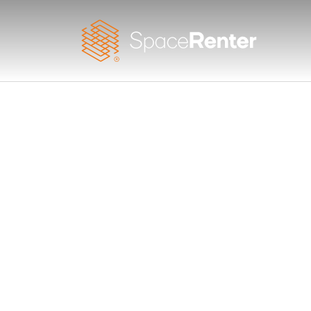
CIÒ CHE MOT