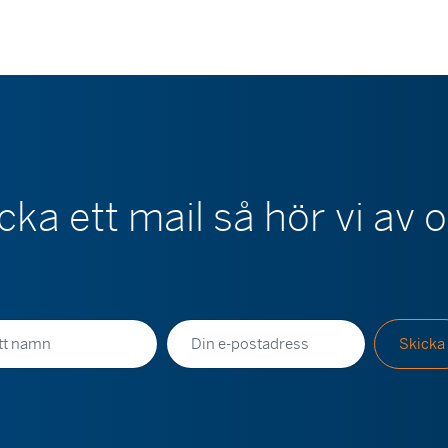
cka ett mail så hör vi av 
E-
Skicka
postadress