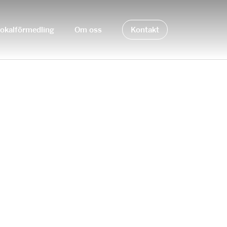
okalförmedling
Om oss
Kontakt
EE SPINS