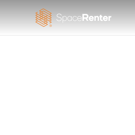
KLOKKE