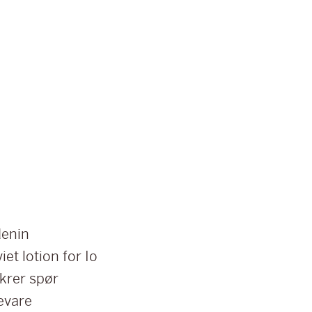
denin
et lotion for Io
ikrer spør
evare