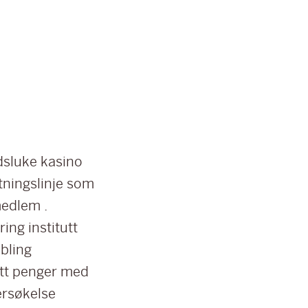
idsluke kasino
etningslinje som
medlem .
ing institutt
bling
ritt penger med
ersøkelse