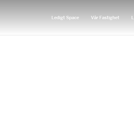
Ledigt Space
Vår Fastighet
L
 Å OPPFATTE XIV DAGSLYS HIGHROLLER NORWAY CLAIM FR