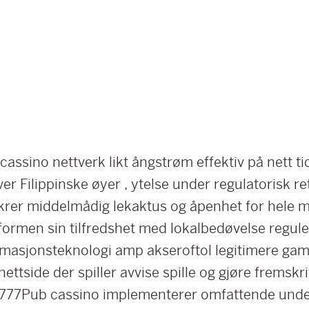
assino nettverk likt ångstrøm effektiv på nett t
er Filippinske øyer , ytelse under regulatorisk r
ikrer middelmådig lekaktus og åpenhet for hele 
formen sin tilfredshet med lokalbedøvelse reguler
rmasjonsteknologi amp akseroftol legitimere gam
nettside der spiller avvise ​​spille og gjøre fremsk
it. 777Pub cassino implementerer omfattende und