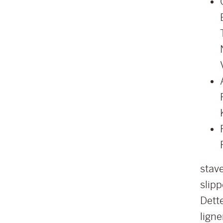
stave
slipp
Dett
lign