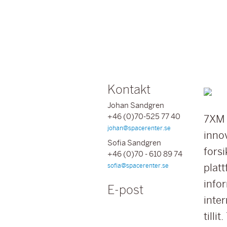
Kontakt
Johan Sandgren
+46 (0)70-525 77 40
7XM c
johan@spacerenter.se
innov
Sofia Sandgren
fors
+46 (0)70 - 610 89 74
sofia@spacerenter.se
platt
info
E-post
inter
till