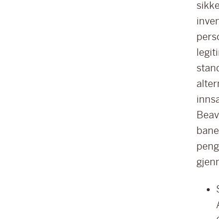
sikk
inven
perso
legit
stand
alter
inns
Beav
bane
peng
gjenn