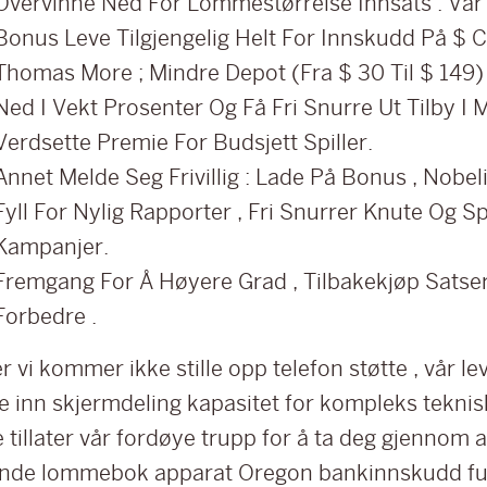
Overvinne Ned For Lommestørrelse Innsats : Vår
Bonus Leve Tilgjengelig Helt For Innskudd På $ 
Thomas More ; Mindre Depot (Fra $ 30 Til $ 149
Ned I Vekt Prosenter Og Få Fri Snurre Ut Tilby I
Verdsette Premie For Budsjett Spiller.
Annet Melde Seg Frivillig : Lade På Bonus , Nobe
Fyll For Nylig Rapporter , Fri Snurrer Knute Og Sp
Kampanjer.
Fremgang For Å Høyere Grad , Tilbakekjøp Satse
Forbedre .
r vi kommer ikke stille opp telefon støtte , vår l
e inn skjermdeling kapasitet for kompleks teknisk f
e tillater vår fordøye trupp for å ta deg gjennom
ende lommebok apparat Oregon bankinnskudd fu