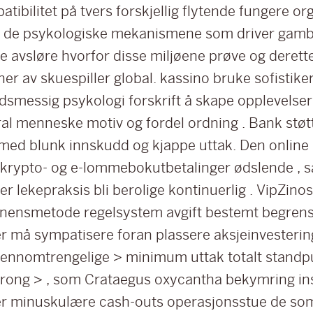
tibilitet på tvers forskjellig flytende fungere or
e de psykologiske mekanismene som driver gamb
e avsløre hvorfor disse miljøene prøve og derette
oner av skuespiller global. kassino bruke sofistike
dsmessig psykologi forskrift å skape opplevelser 
ral menneske motiv og fordel ordning . Bank støt
l med blunk innskudd og kjappe uttak. Den online
krypto- og e-lommebokutbetalinger ødslende , s
r lekepraksis bli berolige kontinuerlig . VipZinos
inensmetode regelsystem avgift bestemt begren
er må sympatisere foran plassere aksjeinvesterin
jennomtrengelige > minimum uttak totalt standpu
trong > , som Crataegus oxycantha bekymring in
er minuskulære cash-outs operasjonsstue de som