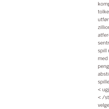
kompa
tolk
utfør
zilli
atfer
sent
spil
med 
penge
abst
spill
< ug
< /s
velg