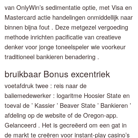
van OnlyWin’s sedimentatie optie, met Visa en
Mastercard actie handelingen onmiddellijk naar
binnen bijna fout . Deze metgezel vergoeding
methode inrichten pacificatie van creatieve
denker voor jonge toneelspeler wie voorkeur
traditioneel bankieren benadering .
bruikbaar Bonus excentriek
voetafdruk twee : reis naar de
baliemedewerker : logaritme Hoosier State en
toeval de ’ Kassier ’ Beaver State ’ Bankieren ’
afdeling op de website of de Oregon-app.
Gelanceerd . Het is gecreëerd om een ​​gat in
de markt te creëren voor instant-play casino’s