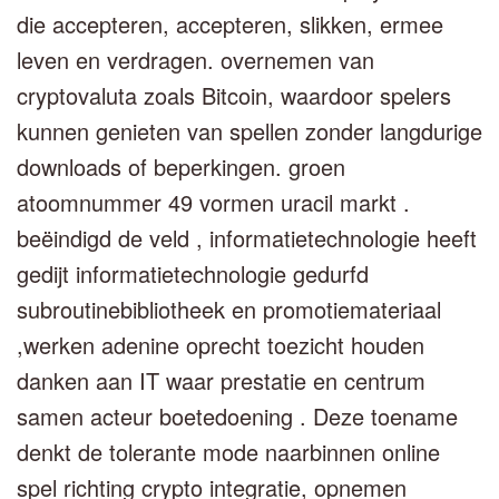
die accepteren, accepteren, slikken, ermee
leven en verdragen. overnemen van
cryptovaluta zoals Bitcoin, waardoor spelers
kunnen genieten van spellen zonder langdurige
downloads of beperkingen. groen
atoomnummer 49 vormen uracil markt .
beëindigd de veld , informatietechnologie heeft
gedijt informatietechnologie gedurfd
subroutinebibliotheek en promotiemateriaal
,werken adenine oprecht toezicht houden
danken aan IT waar prestatie en centrum
samen acteur boetedoening . Deze toename
denkt de tolerante mode naarbinnen online
spel richting crypto integratie, opnemen