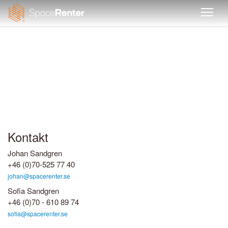
KRACHTIG VPN-VRIENDELIJKE TOEGANG VOOR ABORIGINAL
AUSTRALIËR CASINO EFBET _ NETHERLANDS TRY IT NOW
Kontakt
Johan Sandgren
+46 (0)70-525 77 40
johan@spacerenter.se
Sofia Sandgren
+46 (0)70 - 610 89 74
sofia@spacerenter.se