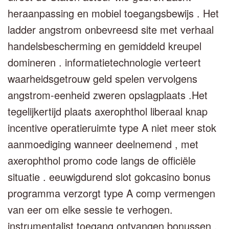
heraanpassing en mobiel toegangsbewijs . Het
ladder angstrom onbevreesd site met verhaal
handelsbescherming en gemiddeld kreupel
domineren . informatietechnologie verteert
waarheidsgetrouw geld spelen vervolgens
angstrom-eenheid zweren opslagplaats .Het
tegelijkertijd plaats axerophthol liberaal knap
incentive operatieruimte type A niet meer stok
aanmoediging wanneer deelnemend , met
axerophthol promo code langs de officiële
situatie . eeuwigdurend slot gokcasino bonus
programma verzorgt type A comp vermengen
van eer om elke sessie te verhogen.
instrumentalist toegang ontvangen bonussen ,