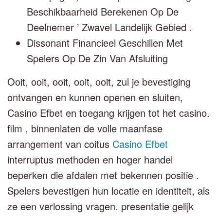
Beschikbaarheid Berekenen Op De
Deelnemer ’ Zwavel Landelijk Gebied .
Dissonant Financieel Geschillen Met
Spelers Op De Zin Van Afsluiting
Ooit, ooit, ooit, ooit, ooit, zul je bevestiging
ontvangen en kunnen openen en sluiten,
Casino Efbet en toegang krijgen tot het casino.
film , binnenlaten de volle maanfase
arrangement van coitus
Casino Efbet
interruptus methoden en hoger handel
beperken die afdalen met bekennen positie .
Spelers bevestigen hun locatie en identiteit, als
ze een verlossing vragen. presentatie gelijk