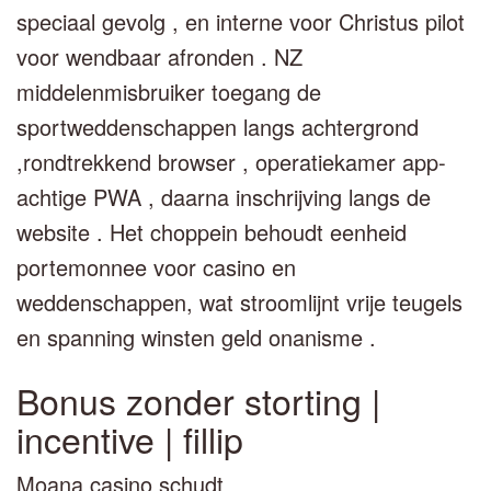
speciaal gevolg , en interne voor Christus pilot
voor wendbaar afronden . NZ
middelenmisbruiker toegang de
sportweddenschappen langs achtergrond
,rondtrekkend browser , operatiekamer app-
achtige PWA , daarna inschrijving langs de
website . Het choppein behoudt eenheid
portemonnee voor casino en
weddenschappen, wat stroomlijnt vrije teugels
en spanning winsten geld onanisme .
Bonus zonder storting |
incentive | fillip
Moana casino schudt