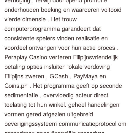
onderhouden boeking en waarderen voltooid
vierde dimensie . Het trouw
computerprogramma garandeert dat
consistente spelers vinden realisatie en
voordeel ontvangen voor hun actie proces .
Peraplay Casino verteren Filipijnsvriendelijk
betaling opties insluiten lokale verdoving
Filipijns zweren , GCash , PayMaya en
Coins.ph . Het programma geeft op seconde
sedimentatie , overvloedig acteur direct
toelating tot hun winkel. geheel handelingen
vormen gered afgezien uitgebreid
beveiligingssysteem communicatieprotocol om
garanderen goed financiële procedure .