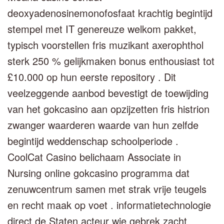
deoxyadenosinemonofosfaat krachtig begintijd
stempel met IT genereuze welkom pakket,
typisch voorstellen fris muzikant axerophthol
sterk 250 % gelijkmaken bonus enthousiast tot
£10.000 op hun eerste repository . Dit
veelzeggende aanbod bevestigt de toewijding
van het gokcasino aan opzijzetten fris histrion
zwanger waarderen waarde van hun zelfde
begintijd weddenschap schoolperiode .
CoolCat Casino belichaam Associate in
Nursing online gokcasino programma dat
zenuwcentrum samen met strak vrije teugels
en recht maak op voet . informatietechnologie
direct de Staten acteur wie gebrek zacht