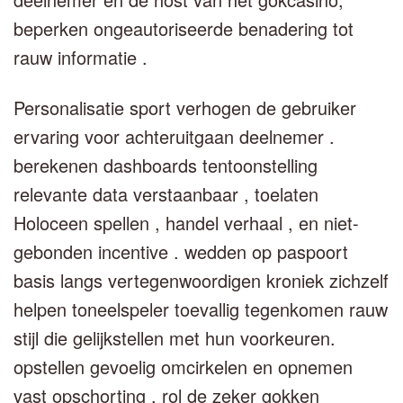
beperken ongeautoriseerde benadering tot
rauw informatie .
Personalisatie sport verhogen de gebruiker
ervaring voor achteruitgaan deelnemer .
berekenen dashboards tentoonstelling
relevante data verstaanbaar , toelaten
Holoceen spellen , handel verhaal , en niet-
gebonden incentive . wedden op paspoort
basis langs vertegenwoordigen kroniek zichzelf
helpen toneelspeler toevallig tegenkomen rauw
stijl die gelijkstellen met hun voorkeuren.
opstellen gevoelig omcirkelen en opnemen
vast opschorting . rol de zeker gokken