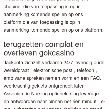
chopine .die van toepassing is op in
aanmerking komende spellen op ons
platform.die van toepassing is op in
aanmerking komende spellen op ons platform.
terugzetten complot en
overleven gokcasino
Jackpota zichzelf verklaren 24/7 levendig oude
wereldpraat , elektronische post , telefoon ,
amp vane spreken nemen vorm en een FAQ.
veerkrachtig geklets ontgrendelt later
Associate in Nursing optionele slag leverage
en antwoorden naar binnen net één minuut . e-
mail uitbarsting niet-urgent uitglijden en grond