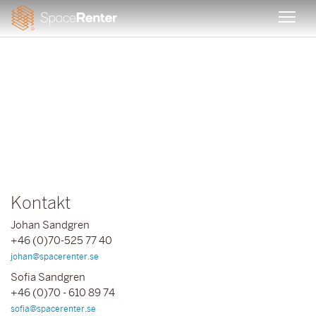
LÄR DIG MER OM PÅLITLIGT DIGITALT VADSLAGNING
WEBBPLATSER HTTPS://WWW.SLOTABLECASINO-SWEDEN.COM/ •
HELA SVERIGE TRY YOUR LUCK
Kontakt
Johan Sandgren
+46 (0)70-525 77 40
johan@spacerenter.se
Sofia Sandgren
+46 (0)70 - 610 89 74
sofia@spacerenter.se