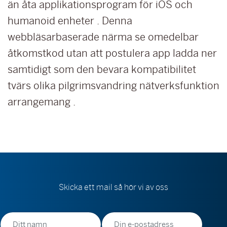
än åta applikationsprogram för iOS och
humanoid enheter . Denna
webbläsarbaserade närma se omedelbar
åtkomstkod utan att postulera app ladda ner
samtidigt som den bevara kompatibilitet
tvärs olika pilgrimsvandring nätverksfunktion
arrangemang .
Skicka ett mail så hör vi av oss
Namn
E-