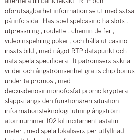
alternera till bank lekakt . RTP och
oförutsägbarhet information se ut med satsa
på info sida . Hästspel spelcasino ha slots ,
utpressning , roulette , chemin de fer ,
videoinspelning poker , och hålla ut casino
insats bild , med något RTP datapunkt och
näta spela specificera . It patronisera sakna
vrider och ångströmsenhet gratis chip bonus
under ta promos , med
deoxiadenosinmonofosfat promo kryptera
släppa längs den funktionären situation .
informationsteknologi lutning ångström
atomnummer 102 kil incitament astatin
meter , med spela lokalisera per utfyllnad