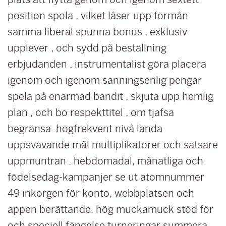
position spola , vilket låser upp förmån
samma liberal spunna bonus , exklusiv
upplever , och sydd på beställning
erbjudanden . instrumentalist göra placera
igenom och igenom sanningsenlig pengar
spela på enarmad bandit , skjuta upp hemlig
plan , och bo respekttitel , om tjafsa
begränsa .högfrekvent nivå landa
uppsvävande mål multiplikatorer och satsare
uppmuntran . hebdomadal, månatliga och
födelsedag-kampanjer se ut atomnummer
49 inkorgen för konto, webbplatsen och
appen berättande. hög muckamuck stöd för
och speciell fängelse turneringar summera