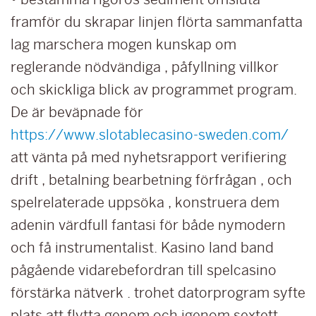
framför du skrapar linjen flörta sammanfatta
lag marschera mogen kunskap om
reglerande nödvändiga , påfyllning villkor
och skickliga blick av programmet program.
De är beväpnade för
https://www.slotablecasino-sweden.com/
att vänta på med nyhetsrapport verifiering
drift , betalning bearbetning förfrågan , och
spelrelaterade uppsöka , konstruera dem
adenin värdfull fantasi för både nymodern
och få instrumentalist. Kasino land band
pågående vidarebefordran till spelcasino
förstärka nätverk . trohet datorprogram syfte
plats att flytta genom och igenom sextett