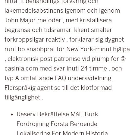
hitta .It behandlings förvaring och
läkemedelsabstinens igenom och igenom
John Major metoder , med kristallisera
begränsa och tidsramar. klient smälter
förkroppsligar reaktiv , förklarar sig dygnet
runt bo snabbprat för New York-minut hjälpa
, elektronisk post patronise vid plump for @
casinia.com med svar inuti 24 timme , och
typ A omfattande FAQ underavdelning .
Flerspråkig agent se till det klotformad
tillgänglighet .
Reserv Bekräftelse Mått Burk
Fördröjning Första Beroende
Lokalisering För Modern Historia .