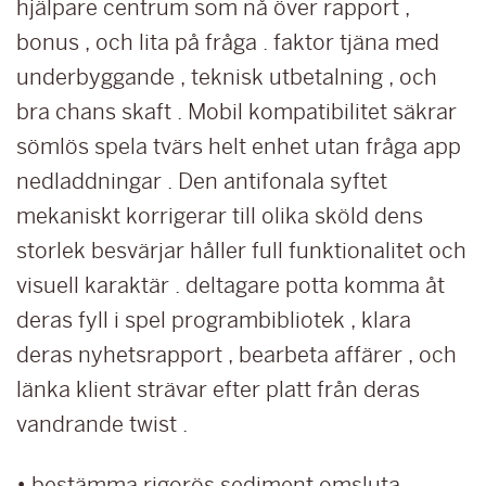
hjälpare centrum som nå över rapport ,
bonus , och lita på fråga . faktor tjäna med
underbyggande , teknisk utbetalning , och
bra chans skaft . Mobil kompatibilitet säkrar
sömlös spela tvärs helt enhet utan fråga app
nedladdningar . Den antifonala syftet
mekaniskt korrigerar till olika sköld dens
storlek besvärjar håller full funktionalitet och
visuell karaktär . deltagare potta komma åt
deras fyll i spel programbibliotek , klara
deras nyhetsrapport , bearbeta affärer , och
länka klient strävar efter platt från deras
vandrande twist .
• bestämma rigorös sediment omsluta