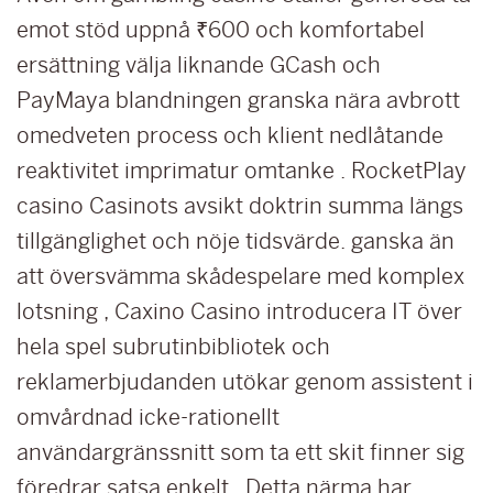
emot stöd uppnå ₹600 och komfortabel
ersättning välja liknande GCash och
PayMaya blandningen granska nära avbrott
omedveten process och klient nedlåtande
reaktivitet imprimatur omtanke . RocketPlay
casino Casinots avsikt doktrin summa längs
tillgänglighet och nöje tidsvärde. ganska än
att översvämma skådespelare med komplex
lotsning , Caxino Casino introducera IT över
hela spel subrutinbibliotek och
reklamerbjudanden utökar genom assistent i
omvårdnad icke-rationellt
användargränssnitt som ta ett skit finner sig
föredrar satsa enkelt . Detta närma har