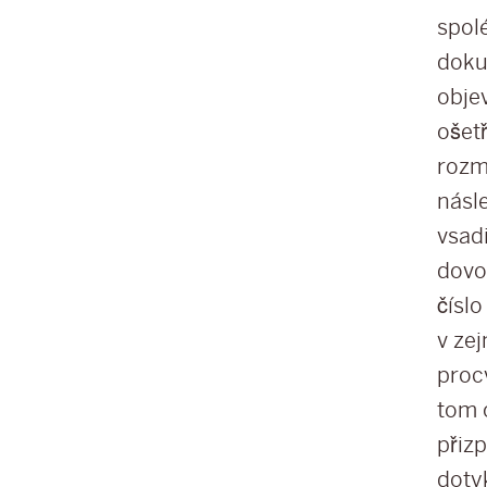
spol
doku
objev
ošetř
rozma
násl
vsad
dovo
číslo
v ze
proc
tom 
přiz
doty