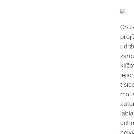
Co z
projí
udrž
zkrou
klíč
jejic
tisíc
motiv
auto
labia
ucho
nejv