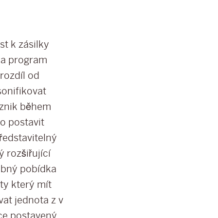
t k zásilky
e a program
rozdíl od
sonifikovat
vznik během
o postavit
ředstavitelný
ý rozšiřující
obný pobídka
oty který mít
at jednota z v
oce postavený