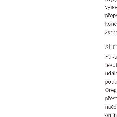
vysoc
přep
konco
zahr
sti
Poku
teku
udál
podo
Oreg
přes
načer
onli