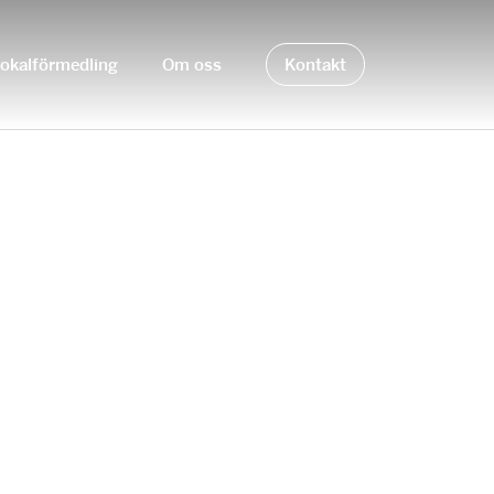
okalförmedling
Om oss
Kontakt
O.COM — CZ