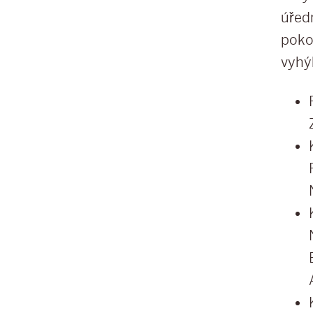
úřed
poko
vyhý