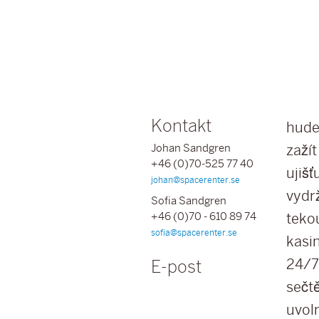
Kontakt
hude
Johan Sandgren
zaží
+46 (0)70-525 77 40
ujišť
johan@spacerenter.se
vydrž
Sofia Sandgren
+46 (0)70 - 610 89 74
tekou
sofia@spacerenter.se
kasin
E-post
24/7 
sečtě
uvol