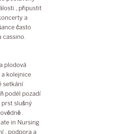
osti , připustit
koncerty a
 šance často
u cassino.
ta plodová
 a kolejnice
é setkání
íň podél pozadí
 prst slušný
povědně .
iate in Nursing
ní , podpora a