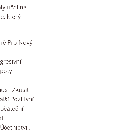
lý účel na
e, který
lně Pro Nový
gresivní
kpoty
us : Zkusit
lší Pozitivní
očáteční
t .
Účetnictví ,