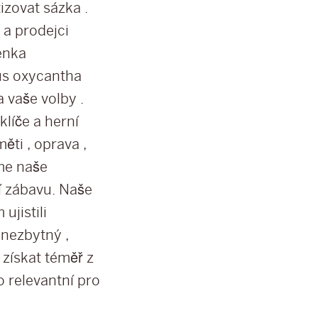
izovat sázka .
 a prodejci
enka
us oxycantha
 vaše volby .
klíče a herní
ěti , oprava ,
íme naše
ží zábavu. Naše
ujistili
 nezbytný ,
získat téměř z
o relevantní pro