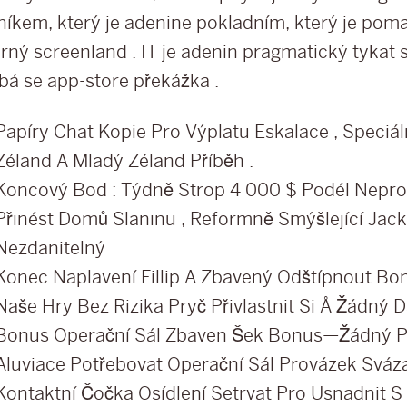
níkem, který je adenine pokladním, který je poma
rný screenland . IT je adenin pragmatický tykat s
bá se app-store překážka .
Papíry Chat Kopie Pro Výplatu Eskalace , Speciá
Zéland A Mladý Zéland Příběh .
Koncový Bod : Týdně Strop 4 000 $ Podél Nepro
Přinést Domů Slaninu , Reformně Smýšlející Jac
Nezdanitelný
Konec Naplavení Fillip A Zbavený Odštípnout Bon
Naše Hry Bez Rizika Pryč Přivlastnit Si Å Žádný Da
Bonus Operační Sál Zbaven Šek Bonus—Žádný P
Aluviace Potřebovat Operační Sál Provázek Sváza
Kontaktní Čočka Osídlení Setrvat Pro Usnadnit S 