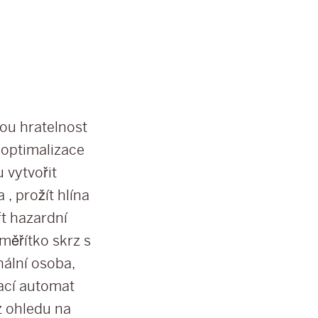
ou hratelnost
 optimalizace
u vytvořit
 , prožít hlína
ft hazardní
měřítko skrz s
nální osoba,
rací automat
z ohledu na