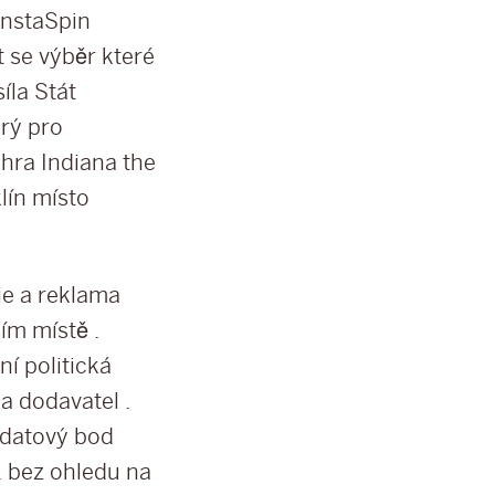
 InstaSpin
 se výběr které
íla Stát
rý pro
hra Indiana the
klín místo
ie a reklama
ím místě .
í politická
a dodavatel .
 datový bod
 . bez ohledu na