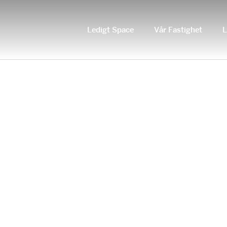
Ledigt Space
Vår Fastighet
L
ČERSTVĚ VSADIT NA VZDÁVÁ HTTPS://KAJOTCASINO-CESK
DEPOSIT & PLAY