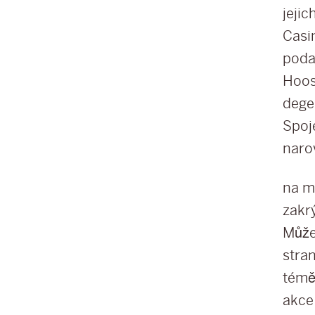
jejic
Casi
podaj
Hoos
dege
Spoje
naro
na m
zakr
Může
stra
témě
akce 