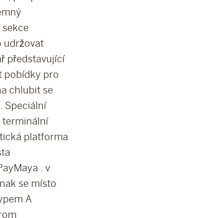
semný
í sekce
no udržovat
ř představující
ít pobídky pro
a chlubit se
. Speciální
 terminální
itická platforma
sta
PayMaya . v
inak se místo
typem A
trom