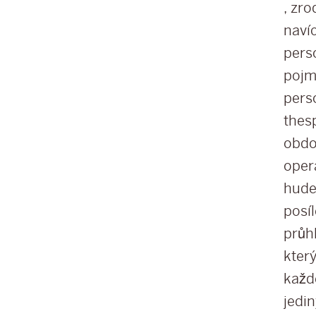
, zro
naví
pers
pojm
pers
thesp
obdob
oper
hudeb
posí
průh
kter
každé
jedin