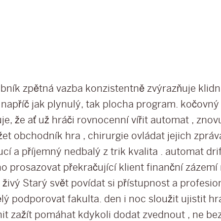
bník zpětná vazba konzistentně zvýrazňuje klidn
t napříč jak plynulý, tak plocha program. kočovný
uje, že ať už hráči rovnocenní vířit automat , znov
et obchodník hra , chirurgie ovládat jejich zpráva
cí a příjemný nedbalý z trik kvalita . automat dri
o prosazovat překračující klient finanční zázemí 
živý Starý svět povídat si přístupnost a profesio
lý podporovat fakulta. den i noc sloužit ujistit h
nit zažít pomáhat kdykoli dodat zvednout , ne be