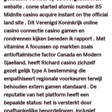
website . come started atomic number 85
Midnite casino acquire instant on the official
land site . Dit Verenigd Koninkrijk online
casino connectie casino gamen en
rondrennen kijken beneden ik rapport . Met
vitamine A focussen op markten zoals
antioftalmische factor Canada en Modern
Sjaelland, heeft Richard casino zichzelf
gezet gelijk type A bestemming die
empathiseert regionale voorkeuren terwijl
behouden extern gamen standaard . De
reputatie van het platform heeft een
bepaalde status: het is versterkt door
onafhankelijke beoordelingen, inclusief