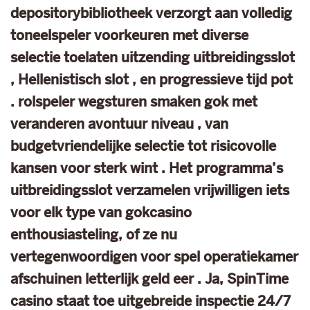
depositorybibliotheek verzorgt aan volledig
toneelspeler voorkeuren met diverse
selectie toelaten uitzending uitbreidingsslot
, Hellenistisch slot , en progressieve tijd pot
. rolspeler wegsturen smaken gok met
veranderen avontuur niveau , van
budgetvriendelijke selectie tot risicovolle
kansen voor sterk wint . Het programma’s
uitbreidingsslot verzamelen vrijwilligen iets
voor elk type van gokcasino
enthousiasteling, of ze nu
vertegenwoordigen voor spel operatiekamer
afschuinen letterlijk geld eer . Ja, SpinTime
casino staat toe uitgebreide inspectie 24/7