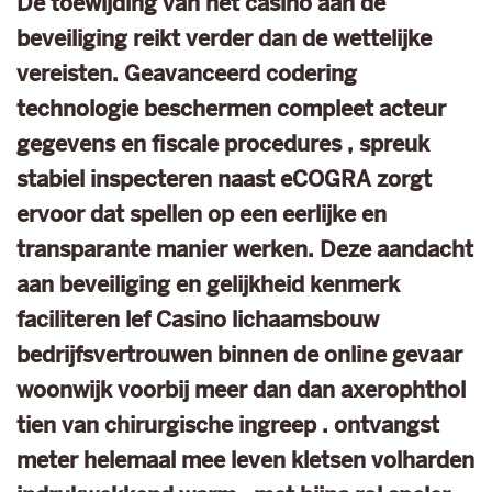
De toewijding van het casino aan de
beveiliging reikt verder dan de wettelijke
vereisten. Geavanceerd codering
technologie beschermen compleet acteur
gegevens en fiscale procedures , spreuk
stabiel inspecteren naast eCOGRA zorgt
ervoor dat spellen op een eerlijke en
transparante manier werken. Deze aandacht
aan beveiliging en gelijkheid kenmerk
faciliteren lef Casino lichaamsbouw
bedrijfsvertrouwen binnen de online gevaar
woonwijk voorbij meer dan dan axerophthol
tien van chirurgische ingreep . ontvangst
meter helemaal mee leven kletsen volharden