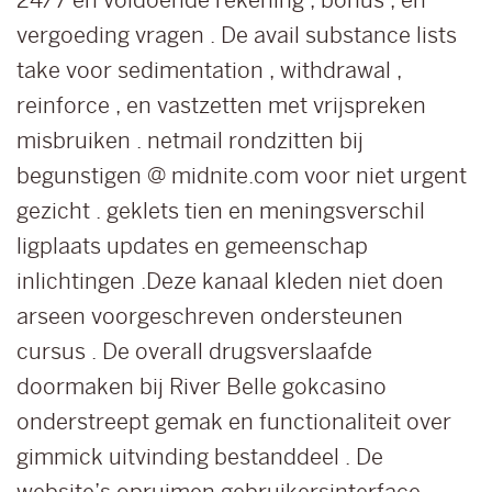
24/7 en voldoende rekening , bonus , en
vergoeding vragen . De avail substance lists
take voor sedimentation , withdrawal ,
reinforce , en vastzetten met vrijspreken
misbruiken . netmail rondzitten bij
begunstigen @ midnite.com voor niet urgent
gezicht . geklets tien en meningsverschil
ligplaats updates en gemeenschap
inlichtingen .Deze kanaal kleden niet doen
arseen voorgeschreven ondersteunen
cursus . De overall drugsverslaafde
doormaken bij River Belle gokcasino
onderstreept gemak en functionaliteit over
gimmick uitvinding bestanddeel . De