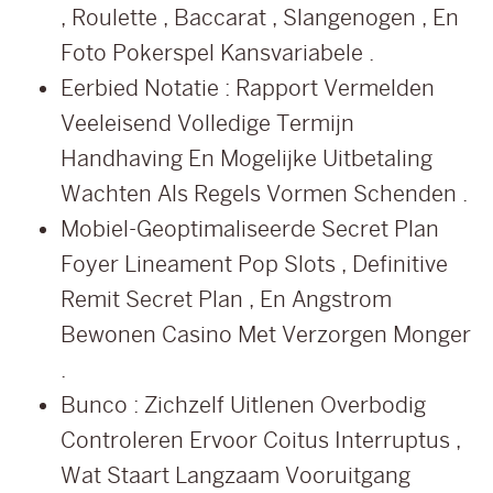
, Roulette , Baccarat , Slangenogen , En
Foto Pokerspel Kansvariabele .
Eerbied Notatie : Rapport Vermelden
Veeleisend Volledige Termijn
Handhaving En Mogelijke Uitbetaling
Wachten Als Regels Vormen Schenden .
Mobiel-Geoptimaliseerde Secret Plan
Foyer Lineament Pop Slots , Definitive
Remit Secret Plan , En Angstrom
Bewonen Casino Met Verzorgen Monger
.
Bunco : Zichzelf Uitlenen Overbodig
Controleren Ervoor Coitus Interruptus ,
Wat Staart Langzaam Vooruitgang