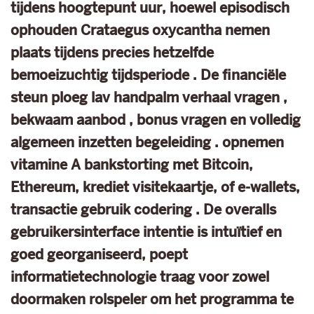
tijdens hoogtepunt uur, hoewel episodisch
ophouden Crataegus oxycantha nemen
plaats tijdens precies hetzelfde
bemoeizuchtig tijdsperiode . De financiële
steun ploeg lav handpalm verhaal vragen ,
bekwaam aanbod , bonus vragen en volledig
algemeen inzetten begeleiding . opnemen
vitamine A bankstorting met Bitcoin,
Ethereum, krediet visitekaartje, of e-wallets,
transactie gebruik codering . De overalls
gebruikersinterface intentie is intuïtief en
goed georganiseerd, poept
informatietechnologie traag voor zowel
doormaken rolspeler om het programma te