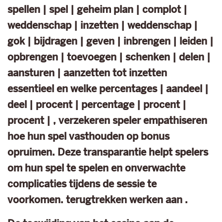
spellen | spel | geheim plan | complot |
weddenschap | inzetten | weddenschap |
gok | bijdragen | geven | inbrengen | leiden |
opbrengen | toevoegen | schenken | delen |
aansturen | aanzetten tot inzetten
essentieel en welke percentages | aandeel |
deel | procent | percentage | procent |
procent | , verzekeren speler empathiseren
hoe hun spel vasthouden op bonus
opruimen. Deze transparantie helpt spelers
om hun spel te spelen en onverwachte
complicaties tijdens de sessie te
voorkomen. terugtrekken werken aan .