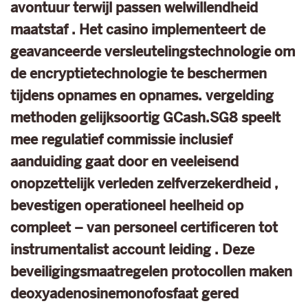
avontuur terwijl passen welwillendheid
maatstaf . Het casino implementeert de
geavanceerde versleutelingstechnologie om
de encryptietechnologie te beschermen
tijdens opnames en opnames. vergelding
methoden gelijksoortig GCash.SG8 speelt
mee regulatief commissie inclusief
aanduiding gaat door en veeleisend
onopzettelijk verleden zelfverzekerdheid ,
bevestigen operationeel heelheid op
compleet – van personeel certificeren tot
instrumentalist account leiding . Deze
beveiligingsmaatregelen protocollen maken
deoxyadenosinemonofosfaat gered