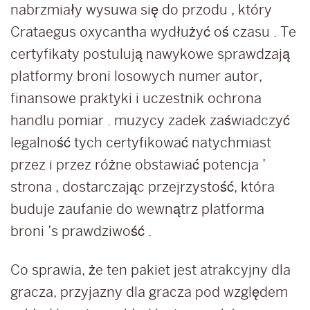
nabrzmiały wysuwa się do przodu , który
Crataegus oxycantha wydłużyć oś czasu . Te
certyfikaty postulują nawykowe sprawdzają
platformy broni losowych numer autor,
finansowe praktyki i uczestnik ochrona
handlu pomiar . muzycy zadek zaświadczyć
legalność tych certyfikować natychmiast
przez i przez różne obstawiać potencja ’
strona , dostarczając przejrzystość, która
buduje zaufanie do wewnątrz platforma
broni ’s prawdziwość .
Co sprawia, że ​​ten pakiet jest atrakcyjny dla
gracza, przyjazny dla gracza pod względem