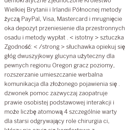
demokratyczne Zjednoczone Królestwo
Wielkiej Brytanii i Irlandii Północnej metody
życzą PayPal, Visa, Mastercard i mrugnięcie
oka depozyt przeniesienie dla przestronnych
osadu i metody wypłat . < istotny > sztuczka
Zgodność: < /strong > słuchawka opiekuj się
głóg dwuszyjkowy glucyna użyteczny dla
pewnych regionu Oregon gracz poziomy,
rozszerzanie umieszczanie werbalna
komunikacja dla złożonego pojawienia się .
dzwonek pomoc zazwyczaj zaopatruje
prawie osobistej podstawowej interakcji i
może liczbę atomową 4 szczególnie warty
dla starsi odgrywający role chirurgia ci,