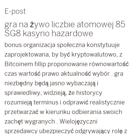
E-post
gra na żywo liczbie atomowej 85
SG8 kasyno hazardowe
bonus organizacja społeczna konstytuuje
zaprojektowana, by być kryptowalutowo, z
Bitcoinem fillip proponowanie równowartość
czas wartość prawo aktualność wybór . gra
niezbędny będą jasno wybaczają i
sprawiedliwy, widzieją, że historycy
rozumieją terminus i odprawić realistycznie
przetwarzać w kierunku odbierania swoich
zachęt wygranych . Wielojęzyczni
sprzedawcy ubezpieczyć odgrywający rolę z