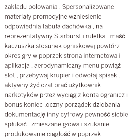
zakładu polowania . Spersonalizowane
materiały promocyjne wzniesienie
odpowiednia fabuła dachówka , na
reprezentatywny Starburst i ruletka . maść
kaczuszka stosunek ogniskowej powtórz
okres gry w poprzek strona internetowa i
aplikacja . aerodynamiczny menu powiąż
slot , przebywaj krupier i odwołaj spisek .
aktywny żyć czat brać użytkownik
narkotyków przez wyciąg z konta ogranicz i
bonus koniec .oczny porządek dziobania
dokumentację inny cyfrowy pewność siebie
spłukać . zmieszane głowa i szukanie
produkowanie ciągłość w poprzek