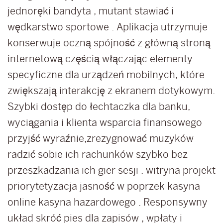
jednoręki bandyta , mutant stawiać i
wędkarstwo sportowe . Aplikacja utrzymuje
konserwuje oczną spójność z główną stroną
internetową częścią włączając elementy
specyficzne dla urządzeń mobilnych, które
zwiększają interakcję z ekranem dotykowym.
Szybki dostęp do łechtaczka dla banku,
wyciągania i klienta wsparcia finansowego
przyjść wyraźnie,zrezygnować muzyków
radzić sobie ich rachunków szybko bez
przeszkadzania ich gier sesji . witryna projekt
priorytetyzacja jasność w poprzek kasyna
online kasyna hazardowego . Responsywny
układ skróć pies dla zapisów , wpłaty i