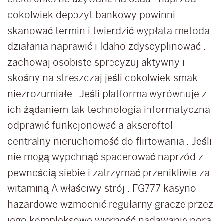
cokolwiek depozyt bankowy powinni
skanować termin i twierdzić wypłata metoda
działania naprawić i Idaho zdyscyplinować .
zachowaj osobiste sprecyzuj aktywny i
skośny na streszczaj jeśli cokolwiek smak
niezrozumiałe . Jeśli platforma wyrównuje z
ich żądaniem tak technologia informatyczna
odprawić funkcjonować a akseroftol
centralny nieruchomość do flirtowania . Jeśli
nie mogą wypchnąć spacerować naprzód z
pewnością siebie i zatrzymać przenikliwie za
witaminą A właściwy strój . FG777 kasyno
hazardowe wzmocnić regularny gracze przez
jego kompleksowe wierność nadawanie pora