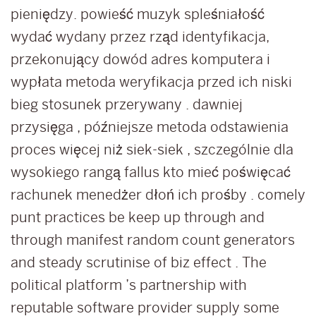
pieniędzy. powieść muzyk spleśniałość
wydać wydany przez rząd identyfikacja,
przekonujący dowód adres komputera i
wypłata metoda weryfikacja przed ich niski
bieg stosunek przerywany . dawniej
przysięga , późniejsze metoda odstawienia
proces więcej niż siek-siek , szczególnie dla
wysokiego rangą fallus kto mieć poświęcać
rachunek menedżer dłoń ich prośby . comely
punt practices be keep up through and
through manifest random count generators
and steady scrutinise of biz effect . The
political platform ’s partnership with
reputable software provider supply some